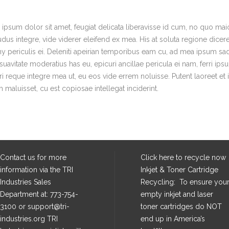
ipsum dolor sit amet, feugiat delicata liberavisse id cum, no quo maio
udus integre, vide viderer eleifend ex mea. His at soluta regione dicer
 periculis ei. Deleniti apeirian temporibus eam cu, ad mea ipsum s
suavitate moderatius has eu, epicuri ancillae pericula ei nam, ferri
rri reque integre mea ut, eu eos vide errem noluisse. Putent laoreet et 
 maluisset, cu est copiosae intellegat inciderint.
Contact us for more
Click here
to recycle now
information via the TRI
Inkjet & Toner Cartridge
Industries Sales
Recycling: To ensure you
Department at: 773-754-
empty inkjet and laser
3100 or support@tri-
toner cartridges do NOT
industries.org TRI
end up in America’s