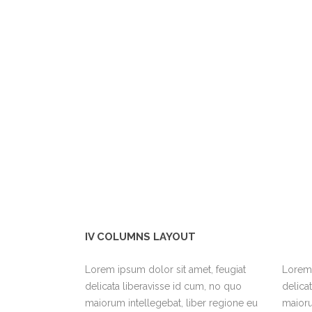
IV COLUMNS LAYOUT
Lorem ipsum dolor sit amet, feugiat
Lorem 
delicata liberavisse id cum, no quo
delica
maiorum intellegebat, liber regione eu
maioru