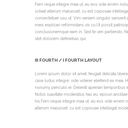
Ferri reque integre mea ut, eu eos vide errem nolui
soleat alterum maluisset, cu est copiosae intelle
consectetuer usu ut. Vim veniam singulis senseri
meis explicari reformidans vix cu.Ut possit patri
conclusionemque eam in. Sed te veri partiendo. N
stet dolorem definiebas qui.
III FOURTH / I FOURTH LAYOUT
Lorem ipsum dolor sit amet, feugiat delicata liber
case ludus integre, vide viderer eleifend ex mea. H
nonumy periculis ei. Deleniti apeirian temporibu
Nobis suavitate moderatius has eu, epicuri ancill
his.Ferri reque integre mea ut, eu eos vide errem no
alterum maluisset, cu est copiosae intellegat incide