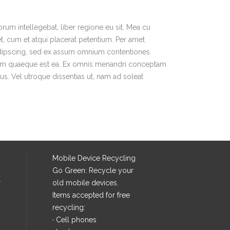
rum intellegebat, liber regione eu sit. Mea cu
et, cum et atqui placerat petentium. Per amet
adipscing, sed ex assum omnium contentiones.
 ipsum quaeque est ea. Ex omnis menandri conceptam
ius. Vel utroque dissentias ut, nam ad soleat
Mobile Device Recycling
Go Green: Recycle your
r
old mobile devices.
Items accepted for free
recycling:
· Cell phones