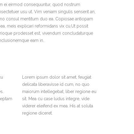
m ei eirmod consequuntur, quod nostrum
sectetuer usu ut. Vim veniam singulis senserit an,
mo consul mentitum duo ea. Copiosae antiopam
 ea, meis explicari reformidans vix cu.Ut possit
trioque prodesset est, vivendum concludaturque
nclusionemque eam in.
cu
Lorem ipsum dolor sit amet, feugiat
delicata liberavisse id cum, no quo
s.
maiorum intellegebat, liber regione eu
nceptam
sit. Mea cu case ludus integre, vide
viderer eleifend ex mea. His at soluta
regione diceret.