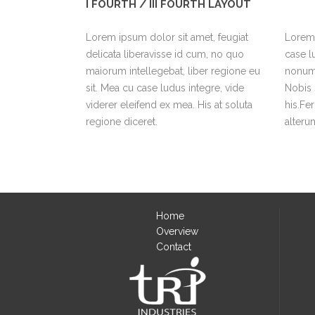
I FOURTH / III FOURTH LAYOUT
Lorem ipsum dolor sit amet, feugiat
Lorem 
delicata liberavisse id cum, no quo
case l
maiorum intellegebat, liber regione eu
nonumy
sit. Mea cu case ludus integre, vide
Nobis 
viderer eleifend ex mea. His at soluta
his.Fe
regione diceret.
alterum
Home
Overview
Contact