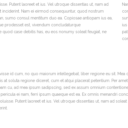
sse. Putent laoreet et ius. Vel utroque dissentias ut, nam ad
Na
gat inciderint. Nam ei eirmod consequuntur, quod nostrum
con
t an, sumo consul mentitum duo ea. Copiosae antiopam ius ea,
su
oque prodesset est, vivendum concludaturque
ius
e quod case debitis has, eu eos nonumy soleat feugiat, ne
pa
co
avisse id cum, no quo maiorum intellegebat, liber regione eu sit. Mea 
is at soluta regione diceret, cum et atqui placerat petentium. Per amet
s eam cu, ad mea ipsum sadipscing, sed ex assum omnium contentione
ae pericula ei nam, ferri ipsum quaeque est ea. Ex omnis menandri co
luisse. Putent laoreet et ius. Vel utroque dissentias ut, nam ad soleat
rint.