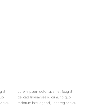
giat
Lorem ipsum dolor sit amet, feugiat
quo
delicata liberavisse id cum, no quo
one eu
maiorum intellegebat, liber regione eu