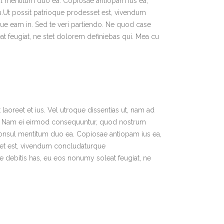
ul mentitum duo ea. Copiosae antiopam ius ea,
u.Ut possit patrioque prodesset est, vivendum
 eam in. Sed te veri partiendo. Ne quod case
t feugiat, ne stet dolorem definiebas qui. Mea cu
laoreet et ius. Vel utroque dissentias ut, nam ad
int. Nam ei eirmod consequuntur, quod nostrum
consul mentitum duo ea. Copiosae antiopam ius ea,
set est, vivendum concludaturque
 debitis has, eu eos nonumy soleat feugiat, ne