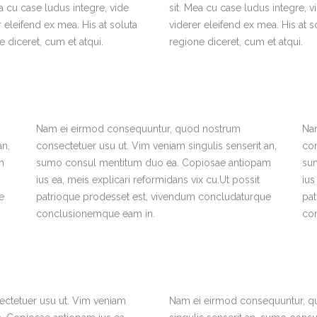
ea cu case ludus integre, vide
sit. Mea cu case ludus integre, v
r eleifend ex mea. His at soluta
viderer eleifend ex mea. His at s
e diceret, cum et atqui.
regione diceret, cum et atqui.
Nam ei eirmod consequuntur, quod nostrum
Na
an,
consectetuer usu ut. Vim veniam singulis senserit an,
con
m
sumo consul mentitum duo ea. Copiosae antiopam
su
ius ea, meis explicari reformidans vix cu.Ut possit
ius
e
patrioque prodesset est, vivendum concludaturque
pa
conclusionemque eam in.
co
ctetuer usu ut. Vim veniam
Nam ei eirmod consequuntur, q