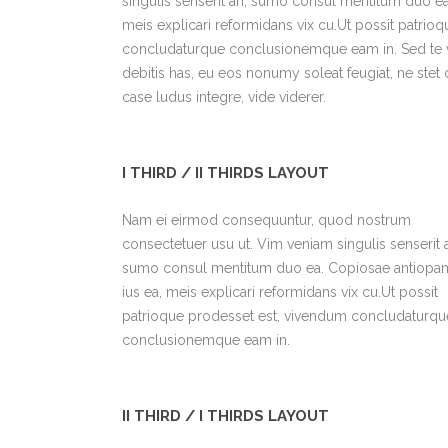
singulis senserit an, sumo consul mentitum duo ea
meis explicari reformidans vix cu.Ut possit patrio
concludaturque conclusionemque eam in. Sed te v
debitis has, eu eos nonumy soleat feugiat, ne stet
case ludus integre, vide viderer.
I THIRD / II THIRDS LAYOUT
Nam ei eirmod consequuntur, quod nostrum
consectetuer usu ut. Vim veniam singulis senserit 
sumo consul mentitum duo ea. Copiosae antiopa
ius ea, meis explicari reformidans vix cu.Ut possit
patrioque prodesset est, vivendum concludaturqu
conclusionemque eam in.
II THIRD / I THIRDS LAYOUT