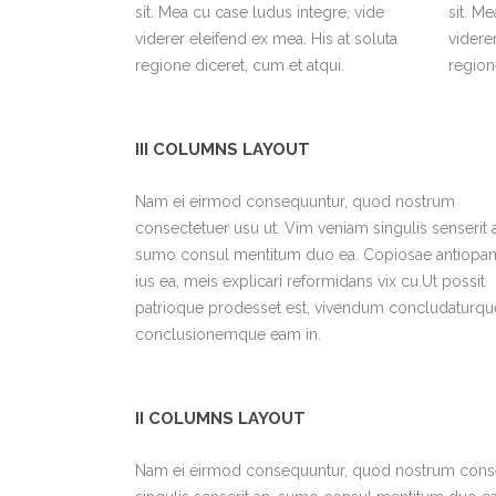
sit. Mea cu case ludus integre, vide
sit. M
viderer eleifend ex mea. His at soluta
videre
regione diceret, cum et atqui.
region
III COLUMNS LAYOUT
Nam ei eirmod consequuntur, quod nostrum
consectetuer usu ut. Vim veniam singulis senserit 
sumo consul mentitum duo ea. Copiosae antiopa
ius ea, meis explicari reformidans vix cu.Ut possit
patrioque prodesset est, vivendum concludaturqu
conclusionemque eam in.
II COLUMNS LAYOUT
Nam ei eirmod consequuntur, quod nostrum conse