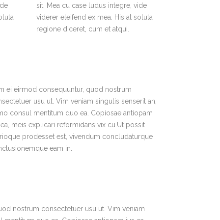
ide
sit. Mea cu case ludus integre, vide
oluta
viderer eleifend ex mea. His at soluta
regione diceret, cum et atqui.
m ei eirmod consequuntur, quod nostrum
sectetuer usu ut. Vim veniam singulis senserit an,
mo consul mentitum duo ea. Copiosae antiopam
 ea, meis explicari reformidans vix cu.Ut possit
trioque prodesset est, vivendum concludaturque
nclusionemque eam in.
uod nostrum consectetuer usu ut. Vim veniam